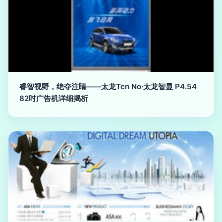
睿智视野，绝夺注睛——太龙Tcn No·太龙智显 P4.54
82吋广告机详细揭析