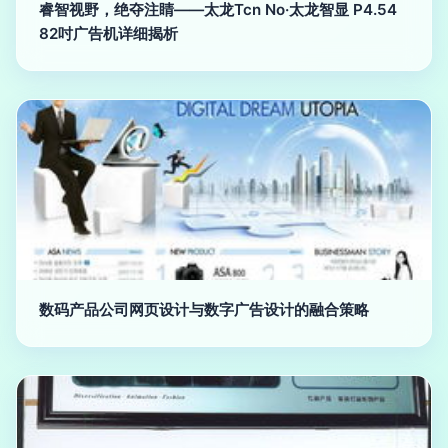
睿智视野，绝夺注睛——太龙Tcn No·太龙智显 P4.54
82吋广告机详细揭析
数码产品公司网页设计与数字广告设计的融合策略